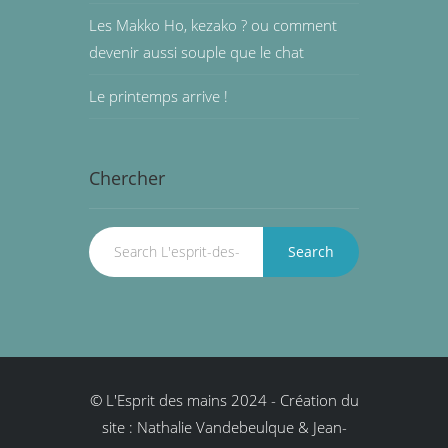
Les Makko Ho, kezako ? ou comment
devenir aussi souple que le chat
Le printemps arrive !
Chercher
Search
© L'Esprit des mains 2024
-
Création du
site : Nathalie Vandebeulque & Jean-