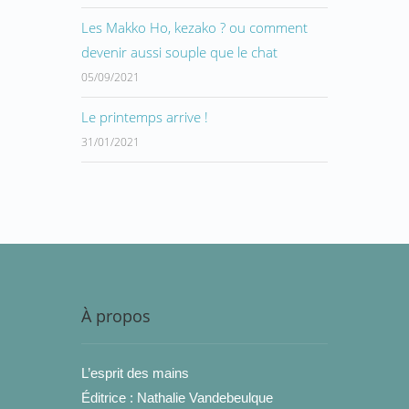
Les Makko Ho, kezako ? ou comment
devenir aussi souple que le chat
05/09/2021
Le printemps arrive !
31/01/2021
À propos
L’esprit des mains
Éditrice : Nathalie Vandebeulque