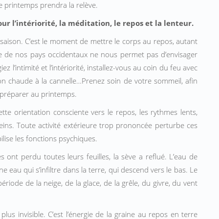
e printemps prendra la relève.
 l’intériorité, la méditation, le repos et la lenteur.
 saison. C’est le moment de mettre le corps au repos, autant
le de nos pays occidentaux ne nous permet pas d’envisager
iez l’intimité et l’intériorité, installez-vous au coin du feu avec
n chaude à la cannelle…Prenez soin de votre sommeil, afin
 préparer au printemps.
tte orientation consciente vers le repos, les rythmes lents,
reins. Toute activité extérieure trop prononcée perturbe ces
ilise les fonctions psychiques.
 ont perdu toutes leurs feuilles, la sève a reflué. L’eau de
une eau qui s’infiltre dans la terre, qui descend vers le bas. Le
période de la neige, de la glace, de la grêle, du givre, du vent
lus invisible. C’est l’énergie de la graine au repos en terre