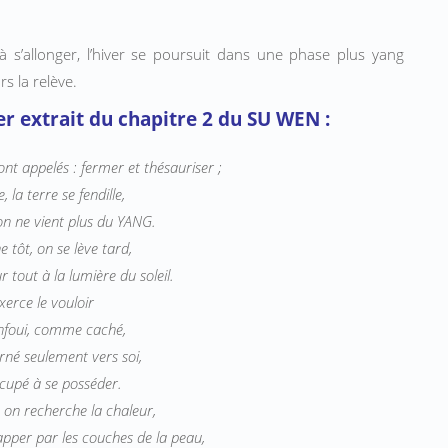
 sʼallonger, lʼhiver se poursuit dans une phase plus yang
s la relève.
ier extrait du chapitre 2 du SU WEN :
sont appelés : fermer et thésauriser ;
, la terre se fendille,
on ne vient plus du YANG.
 tôt, on se lève tard,
 tout à la lumière du soleil.
erce le vouloir
foui, comme caché,
é seulement vers soi,
upé à se posséder.
d, on recherche la chaleur,
apper par les couches de la peau,