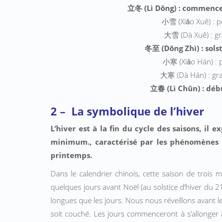
立冬 (Lì Dōng) : commence
小雪 (Xiǎo Xuě) : p
大雪 (Dà Xuě) : gr
冬至 (Dōng Zhì) : sols
小寒 (Xiǎo Hán) : pe
大寒 (Dà Hán) : gran
立春 (Lì Chūn) : débu
2 – La symbolique de l’hiver
L’hiver est à la fin du cycle des saisons, i
minimum., caractérisé par les phénomènes d
printemps.
Dans le calendrier chinois, cette saison de troi
quelques jours avant Noël (au solstice dʼhiver du 2
longues que les jours. Nous nous réveillons avant le 
soit couché. Les jours commenceront à sʼallonger à