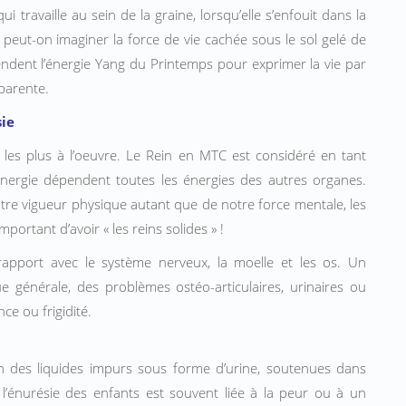
ui travaille au sein de la graine, lorsqu’elle s’enfouit dans la
; peut-on imaginer la force de vie cachée sous le sol gelé de
ttendent l’énergie Yang du Printemps pour exprimer la vie par
pparente.
sie
t les plus à lʼoeuvre. Le Rein en MTC est considéré en tant
énergie dépendent toutes les énergies des autres organes.
tre vigueur physique autant que de notre force mentale, les
portant d’avoir « les reins solides » !
apport avec le système nerveux, la moelle et les os. Un
e générale, des problèmes ostéo-articulaires, urinaires ou
e ou frigidité.
on des liquides impurs sous forme d’urine, soutenues dans
e l’énurésie des enfants est souvent liée à la peur ou à un