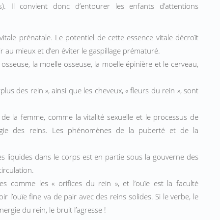
s). Il convient donc d’entourer les enfants d’attentions
itale prénatale. Le potentiel de cette essence vitale décroît
nir au mieux et d’en éviter le gaspillage prématuré.
osseuse, la moelle osseuse, la moelle épinière et le cerveau,
plus des rein », ainsi que les cheveux, « fleurs du rein », sont
t de la femme, comme la vitalité sexuelle et le processus de
ergie des reins. Les phénomènes de la puberté et de la
des liquides dans le corps est en partie sous la gouverne des
circulation.
es comme les « orifices du rein », et l’ouïe est la faculté
r l’ouïe fine va de pair avec des reins solides. Si le verbe, le
ergie du rein, le bruit l’agresse !