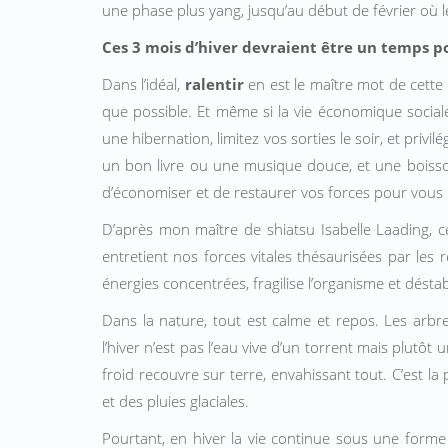
une phase plus yang, jusqu’au début de février où l
Ces 3 mois d’hiver devraient être un temps pour
Dans l’idéal,
ralentir
en est le maître mot de cette
que possible. Et même si la vie économique socia
une hibernation, limitez vos sorties le soir, et privilég
un bon livre ou une musique douce, et une boisso
d’économiser et de restaurer vos forces pour vous
D’après mon maître de shiatsu Isabelle Laading, ce
entretient nos forces vitales thésaurisées par les 
énergies concentrées, fragilise l’organisme et déstab
Dans la nature, tout est calme et repos. Les arbres
l’hiver n’est pas l’eau vive d’un torrent mais plutôt 
froid recouvre sur terre, envahissant tout. C’est la 
et des pluies glaciales.
Pourtant, en hiver la vie continue sous une forme p