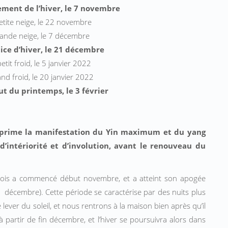
ment de lʼhiver, le 7 novembre
etite neige, le 22 novembre
ande neige, le 7 décembre
tice dʼhiver, le 21 décembre
tit froid, le 5 janvier 2022
d froid, le 20 janvier 2022
t du printemps, le 3 février
l exprime la manifestation du Yin maximum et du yang
’intériorité et d’involution, avant le renouveau du
s mois a commencé début novembre, et a atteint son apogée
1 décembre). Cette période se caractérise par des nuits plus
lever du soleil, et nous rentrons à la maison bien après qu’il
 partir de fin décembre, et lʼhiver se poursuivra alors dans