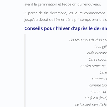
avant la germination et l’éclosion du renouveau.
A partir de fin décembre, les jours commençant à
jusquʼau début de février où le printemps prend alor
Conseils pour l’hiver d’après le dern
Les trois mois de l’hiver 
l’eau gèle
nulle excitati
On se couche
on s’en remet pour
On ex
comme en
comme tourn
comme occ
On fuit le froi
ne laissant rien s’éch