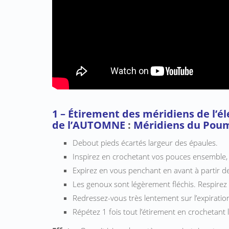
1 – Étirement des méridiens de l’e
de l’AUTOMNE
:
Méridiens du Poum
Debout pieds écartés largeur des épaules.
Inspirez en crochetant vos pouces ensemble, l
Expirez en vous penchant en avant à partir des
Les genoux sont légèrement fléchis. Respirez
Redressez-vous très lentement sur l’expiration
Répétez 1 fois tout l’étirement en crochetant