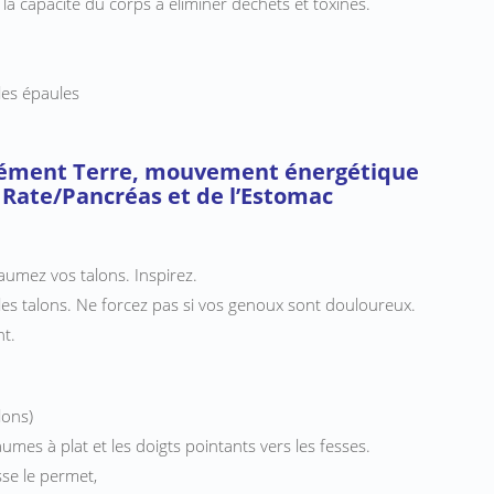
la capacité du corps à éliminer déchets et toxines.
les épaules
élément Terre, mouvement énergétique
a Rate/Pancréas et de l’Estomac
mpaumez vos talons. Inspirez.
t les talons. Ne forcez pas si vos genoux sont douloureux.
nt.
lons)
aumes à plat et les doigts pointants vers les fesses.
sse le permet,