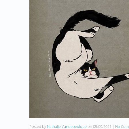
Posted by
Nathalie Vandebeulque
on
05/09/2021
|
No Com