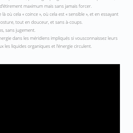
t d’étirement maximum mais sans jamais forcer.
à où cela « coince », où cela est « sensible », et en essayant
posture, tout en douceur, et sans à-coups.
ps, sans jugement.
énergie dans les méridiens impliqués si vousconnaissez leurs
 les liquides organiques et l’énergie circulent.