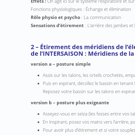
Effets :
On agit ici sur le système respiratoire et sur 
Fonctions physiologiques : Échange et élimination
Rôle physio et psycho
: La communication
Sensations d’étirement
: L’arrière des jambes et 
2 – Étirement des méridiens de l’
de l’INTERSAISON
:
Méridiens de l
version a – posture simple
Assis sur les talons, les orteils crochetés, e
Puis en expirant, décollez le bassin en tenan
Reposez votre bassin sur les talons en expira
version b – posture plus exigeante
Asseyez-vous en seiza (les fesses entre vos ta
En inspirant, posez vos mains vers l’arrière, p
Pour avoir plus d’étirement et si votre souple