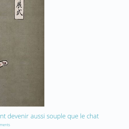
 devenir aussi souple que le chat
ments