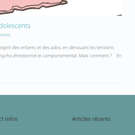
adolescents
ments
esprit des enfants et des ados, en dénouant les tensions
an psycho-émotionnel et comportemental. Mais comment ? En
t infos
Articles récents