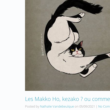
Les Makko Ho, kezako ? ou comment
Posted by
Nathalie Vandebeulque
on
05/09/2021
|
No Com