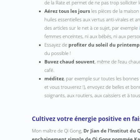
de la Rate et permet de ne pas trop solliciter l
Aérez tous les jours
les pièces de la maison
huiles essentielles aux vertus anti-virales et a
des articles sur le net à ce sujet, par exemple
i
femmes enceintes, ni aux bébés, ni aux perso
Essayez de
profiter du soleil du printemp
du possible !
Buvez chaud souvent
, même de l’eau chaud
café.
méditez
, par exemple sur toutes les bonnes 
et vous trouverez !), envoyez de belles et bo
soignants, aux routiers, aux caissiers et à t
Cultivez votre énergie positive en f
Mon maître de Qi Gong,
Dr Jian de l’Institut du
enchainement simple de Qi Gong nommée Ka