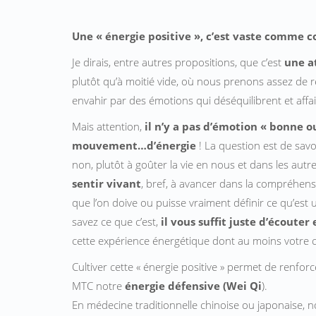
Une « énergie positive », c’est vaste comme c
Je dirais, entre autres propositions, que c’est
une a
plutôt qu’à moitié vide, où nous prenons assez de 
envahir par des émotions qui déséquilibrent et affa
Mais attention,
il n’y a pas d’émotion « bonne 
mouvement…d’énergie
! La question est de savo
non, plutôt à goûter la vie en nous et dans les aut
sentir vivant
, bref, à avancer dans la compréhen
que l’on doive ou puisse vraiment définir ce qu’est
savez ce que c’est,
il vous suffit juste d’écouter 
cette expérience énergétique dont au moins votre 
Cultiver cette « énergie positive » permet de renfor
MTC notre
énergie défensive (Wei Qi
).
En médecine traditionnelle chinoise ou japonaise, 