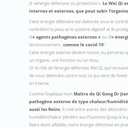
d' »énergie défensive ou protectrice ».
Le Wei Qi es
internes et externes, que peut subir l’organi
Cette énergie défensive est élaborée sous le contr
contrôlent la peau et le système digestif et ils prot
d’
« agents pathogènes externes »
ou d’
« énerg
l’environnement…
comme le covid-19
!
Cette énergie externe devient nocive, ou perverse q
un organe, une fonction ou un tissu.
Or le rôle de l’énergie défensive Wei Qi, qui recou
de nous défendre contre tout ce qui vient de l’extéri
en interne.
Comme l’explique mon
Maître de Qi Gong Dr Jia
pathogène externe de type chaleur/humidité
aussi les Reins
. Il créé entre autres des désordres 
humidité/chaleur pénètre aux Poumons (jusqu’à la p
Reins étant affaiblis, notre énergie défensive en pr