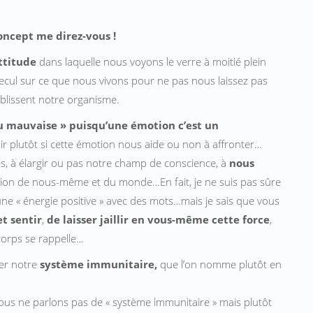
oncept me direz-vous !
ttitude
dans laquelle nous voyons le verre à moitié plein
recul sur ce que nous vivons pour ne pas nous laissez pas
iblissent notre organisme.
ou mauvaise » puisqu’une émotion c’est un
ir plutôt si cette émotion nous aide ou non à affronter…
res, à élargir ou pas notre champ de conscience, à
nous
sion de nous-même et du monde…En fait, je ne suis pas sûre
 une « énergie positive » avec des mots…mais je sais que vous
et sentir
,
de laisser jaillir en vous-même cette force
,
corps se rappelle…
cer notre
système immunitaire,
que l’on nomme plutôt en
nous ne parlons pas de « système immunitaire » mais plutôt