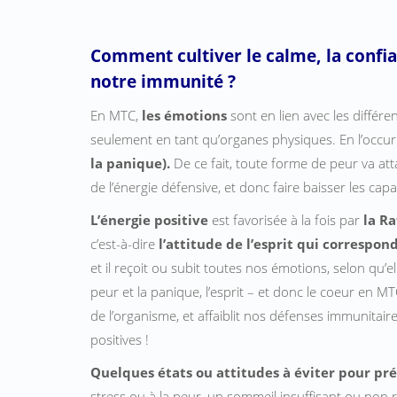
Comment cultiver le calme, la confian
notre immunité ?
En MTC,
les émotions
sont en lien avec les différ
seulement en tant qu’organes physiques. En l’occur
la panique).
De ce fait, toute forme de peur va att
de l’énergie défensive, et donc faire baisser les cap
L’énergie positive
est favorisée à la fois par
la Ra
c’est-à-dire
l’attitude de l’esprit qui correspo
et il reçoit ou subit toutes nos émotions, selon qu’e
peur et la panique, l’esprit – et donc le coeur en M
de l’organisme, et affaiblit nos défenses immunitaire
positives !
Quelques états ou attitudes à éviter pour pré
stress ou à la peur, un sommeil insuffisant ou non r