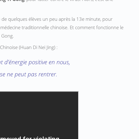
uite de quelques élèves un peu après la 13e minute, pour
 médecine traditionnelle chinoise. Et comment fonctionne le
i Gong.
Chinoise (Huan Di Nei Jing) :
 d’énergie positive en nous,
rse ne peut pas rentrer.