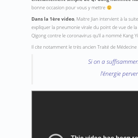
bonne occasion pour vous y mettre
Dans la 1ère video
, Maitre Jian intervient à la s
expliquer la pneumonie virale du point de vue de la
Qigong contre le coronavirus qu’il a nommé Kang Y
Il cite notamment le très ancien Traité de Médecine 
Si on a suffisamment
l’énergie perve