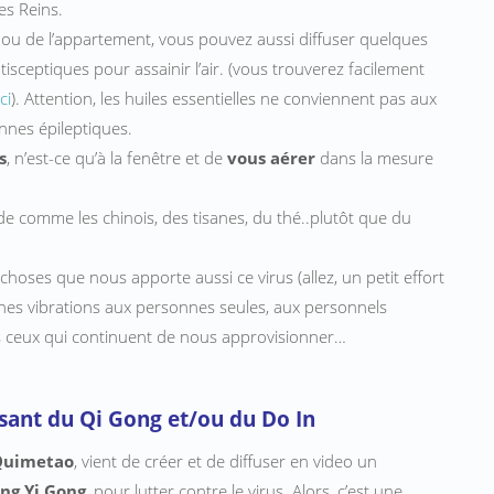
es Reins.
 ou de l’appartement, vous pouvez aussi diffuser quelques
ntisceptiques pour assainir l’air. (vous trouverez facilement
ci
). Attention, les huiles essentielles ne conviennent pas aux
nnes épileptiques.
s
, n’est-ce qu’à la fenêtre et de
vous
aérer
dans la mesure
e comme les chinois, des tisanes, du thé..plutôt que du
choses que nous apporte aussi ce virus (allez, un petit effort
nnes vibrations aux personnes seules, aux personnels
ous ceux qui continuent de nous approvisionner…
aisant du Qi Gong et/ou du Do In
 Quimetao
, vient de créer et de diffuser en video un
ng Yi Gong
, pour lutter contre le virus. Alors, c’est une