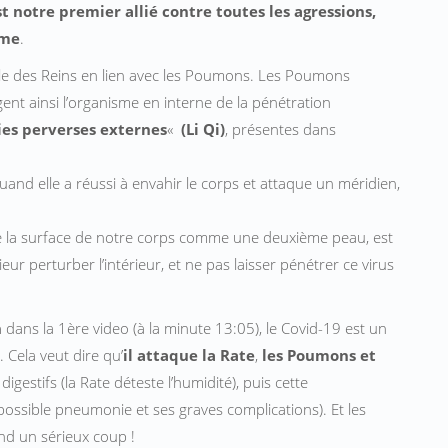
t notre premier allié contre toutes les agressions,
sme
.
ôle des Reins en lien avec les Poumons. Les Poumons
ègent ainsi l’organisme en interne de la pénétration
ies perverses externes
«
(Li Qi)
, présentes dans
uand elle a réussi à envahir le corps et attaque un méridien,
vre la surface de notre corps comme une deuxième peau, est
eur perturber l’intérieur, et ne pas laisser pénétrer ce virus
n
dans la 1ère video (à la minute 13:05), le Covid-19 est un
. Cela veut dire qu’
il attaque
la Rate
,
les Poumons et
digestifs (la Rate déteste l’humidité), puis cette
ossible pneumonie et ses graves complications). Et les
end un sérieux coup !