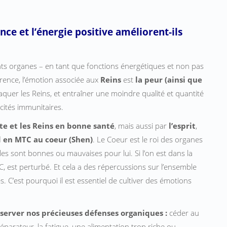
ce et l’énergie positive améliorent-ils
ents organes – en tant que fonctions énergétiques et non pas
rence, l’émotion associée aux
Reins
est
la peur (ainsi que
aquer les Reins, et entraîner une moindre qualité et quantité
acités immunitaires.
te et les Reins en bonne santé
, mais aussi par
l’esprit
,
nd en MTC au coeur (Shen)
. Le Coeur est le roi des organes
lles sont bonnes ou mauvaises pour lui. Si l’on est dans la
TC, est perturbé. Et cela a des répercussions sur l’ensemble
s. C’est pourquoi il est essentiel de cultiver des émotions
server nos précieuses défenses organiques :
céder au
éparateur, la fatigue, une alimentation trop riche ou