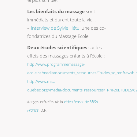
% plus stimulé.
Les bienfaits du massage
sont
immédiats et durent toute la vie…
–
Interview de Sylvie Hétu
, une des co-
fondatrices du Massage Ecole
Deux études scientifiques
sur les
effets des massages enfants à l’école :
http://www.programmemassage-
ecole.ca/media/documents_ressources/Etudes_sc_renfrewshir
http://www.misa-
quebec.org//media/documents_ressources/TRI%20ETUDES%2
Images extraites de la
vidéo teaser de MISA
France
. D.R.